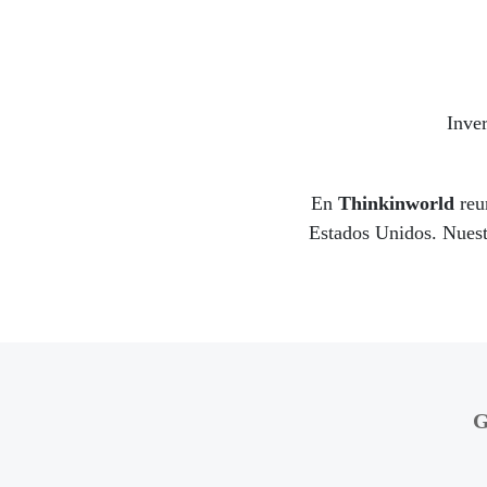
Inver
En
Thinkinworld
reun
Estados Unidos. Nuestr
G