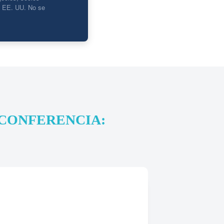
en EE. UU. No se
 CONFERENCIA: