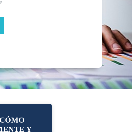
pp.
: CÓMO
MENTE Y