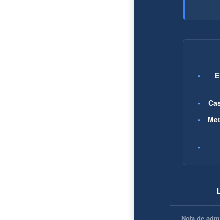
•
E
•
Cas
•
Met
•
Nota de adm