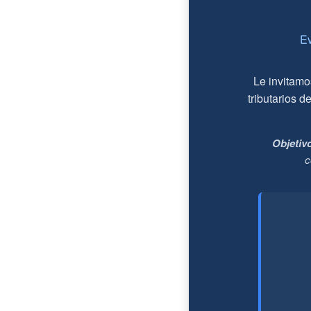
Ev
Le invitamo
tributarios d
Objetiv
c