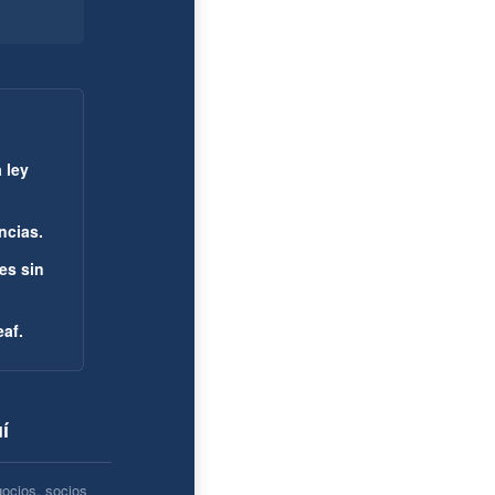
 ley
ncias.
es sin
af.
í
ocios, socios