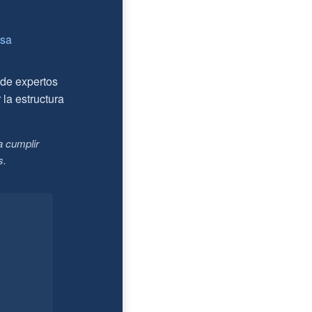
esa
nde expertos
 la estructura
a cumplir
s.
.