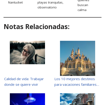
quienes
Nantucket
playas tranquilas,
buscan
observatorio
calma
Notas Relacionadas:
Calidad de vida: Trabajar
Los 10 mejores destinos
donde se quiere vivir
para vacaciones familiares…