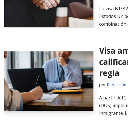
La visa B1/B2
Estados Unid
combinación 
Visa am
calific
regla
por
Redacción 
A partir del 
(DOS) impleme
inmigrante. L