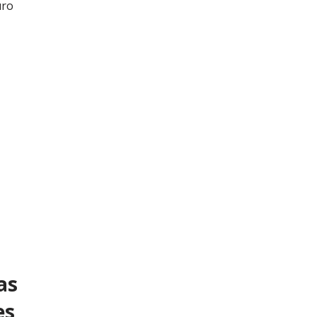
uro
as
es