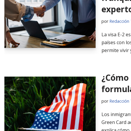
expert
por
Redacción 
La visa E-2 e
países con lo
permite vivir
¿Cómo r
formula
por
Redacción 
Los inmigran
Green Card ac
explica cómo