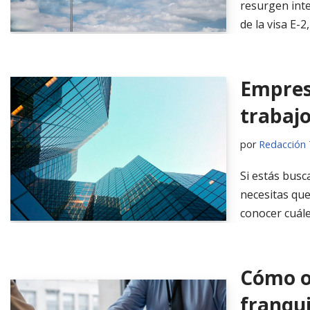
resurgen inte
de la visa E-
Empres
trabajo
por
Redacción 
Si estás bus
necesitas que
conocer cuál
Cómo ob
franqui