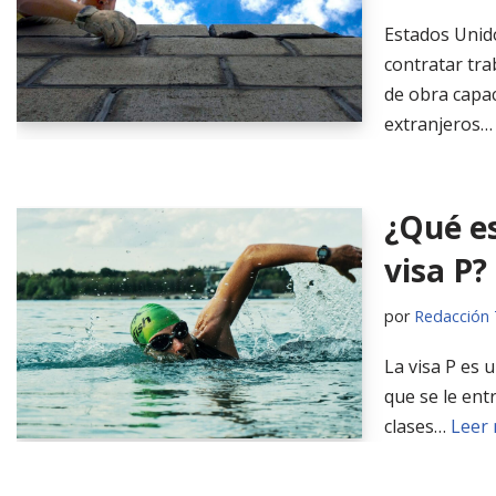
Estados Unid
contratar tr
de obra capac
extranjeros
¿Qué es
visa P?
por
Redacción 
La visa P es 
que se le entr
clases…
Leer 