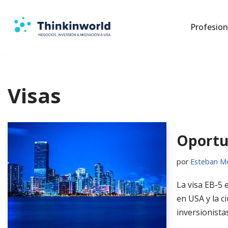
Profesion
Saltar
al
contenido
Visas
Oportu
por
Esteban M
La visa EB-5
en USA y la c
inversionista