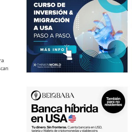
ra
scan