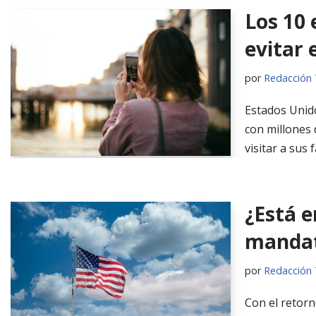
Los 10 
evitar 
por
Redacción 
Estados Unido
con millones 
visitar a sus
¿Está e
mandat
por
Redacción 
Con el retorn