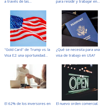
a través de las…
para residir y trabajar en…
"Gold Card" de Trump vs. la
¿Qué se necesita para una
Visa E2: una oportunidad…
visa de trabajo en USA?
El 62% de los inversores en
El nuevo orden comercial.