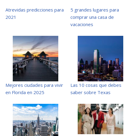
Atrevidas predicciones para
5 grandes lugares para
2021
comprar una casa de
vacaciones
Mejores ciudades para vivir
Las 10 cosas que debes
en Florida en 2025
saber sobre Texas