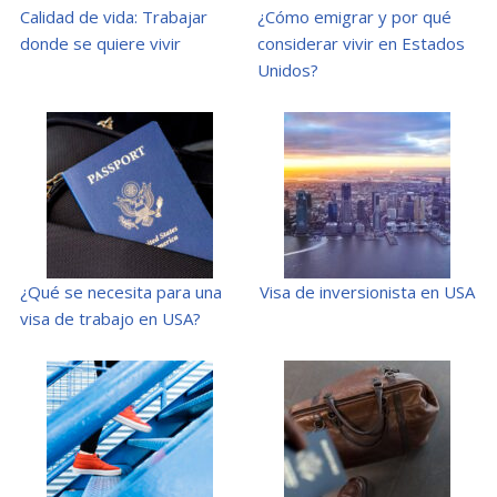
Calidad de vida: Trabajar
¿Cómo emigrar y por qué
donde se quiere vivir
considerar vivir en Estados
Unidos?
¿Qué se necesita para una
Visa de inversionista en USA
visa de trabajo en USA?