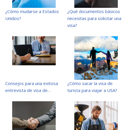
¿Cómo mudarse a Estados
¿Qué documentos básicos
Unidos?
necesitas para solicitar una
visa?
Consejos para una exitosa
¿Cómo sacar la visa de
entrevista de visa de…
turista para viajar a USA?