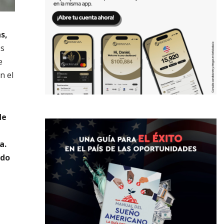
s,
es
e
n el
de
a.
ido