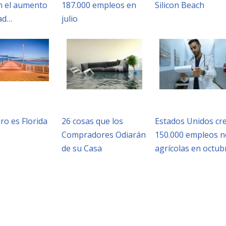
n el aumento
187.000 empleos en
Silicon Beach
dad…
julio
uro es Florida
26 cosas que los
Estados Unidos cr
Compradores Odiarán
150.000 empleos n
de su Casa
agrícolas en octub