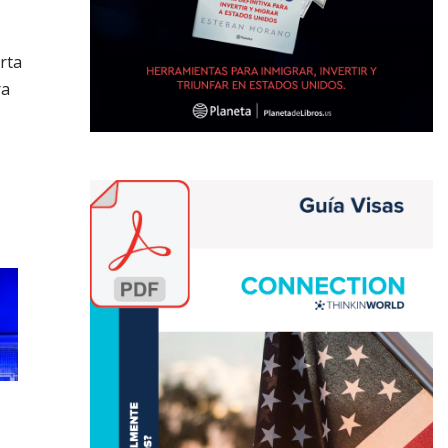
rta
ra