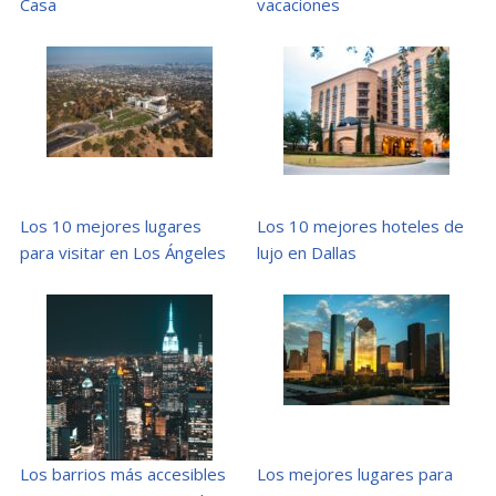
Casa
vacaciones
Los 10 mejores lugares
Los 10 mejores hoteles de
para visitar en Los Ángeles
lujo en Dallas
Los barrios más accesibles
Los mejores lugares para