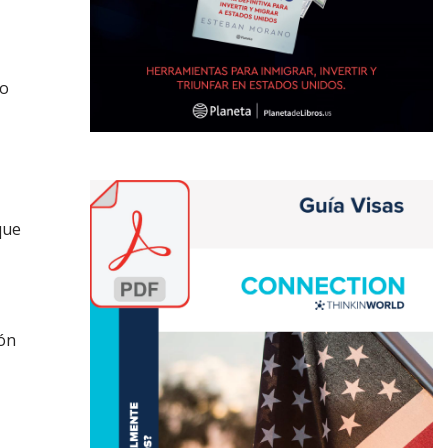
no
que
ión