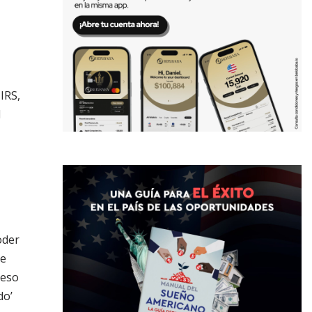
IRS,
d
oder
de
ceso
do’