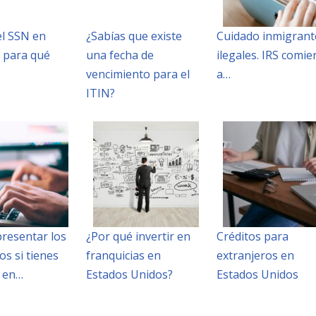
el SSN en
¿Sabías que existe
Cuidado inmigrant
y para qué
una fecha de
ilegales. IRS comie
vencimiento para el
a…
ITIN?
resentar los
¿Por qué invertir en
Créditos para
s si tienes
franquicias en
extranjeros en
 en…
Estados Unidos?
Estados Unidos