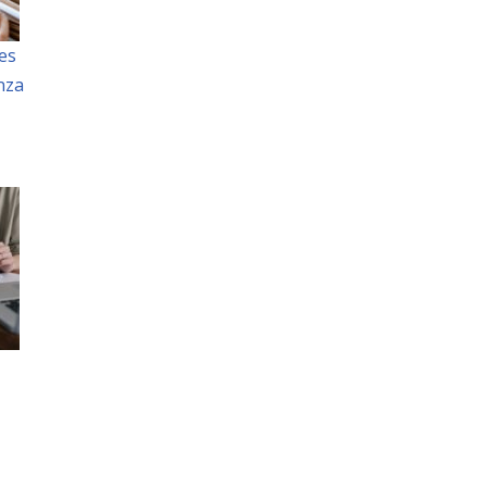
es
nza