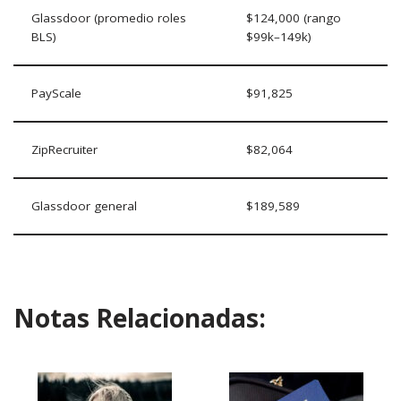
Glassdoor (promedio roles
$124,000 (rango
BLS)
$99k–149k)
PayScale
$91,825
ZipRecruiter
$82,064
Glassdoor general
$189,589
Notas Relacionadas: